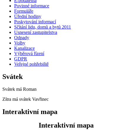
E-podatelna
Povinné informace
Formuláře
Úřední hodiny
Poskytování informací
Sčítání lidu, domů a bytů 2011
Usnesení zastupitelstva
Odpady
Volby
Kanalizace
Výběrová řízení
GDPR
Veřejné pohřebiště
Svátek
Svátek má
Roman
Zítra má svátek
Vavřinec
Interaktivní mapa
Interaktivní mapa