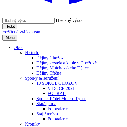
Hledaný výraz
Hledat
rozšířené vyhledávání
Menu
Obec
Historie
Dějiny Chožova
Dějiny kostela a kaple v Chožově
Dějiny Mnichovského Týnce
Dějiny Třtěna
Spolky & sdružení
TJ SOKOL CHOŽOV
V ROCE 2021
FOTBAL
Spolek Přátel Mnich. Týnce
Stará garda
Fotogalerie
Stáj Smrčka
Fotogalerie
Kroniky