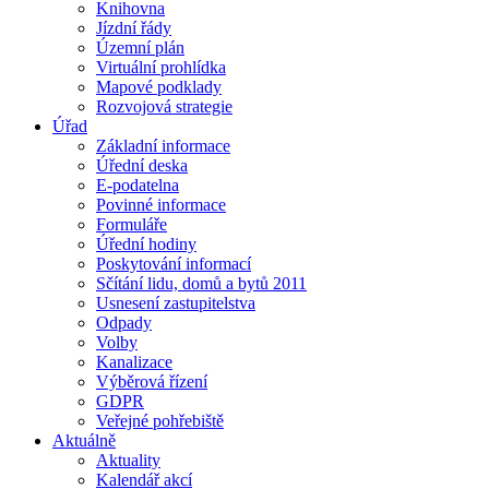
Knihovna
Jízdní řády
Územní plán
Virtuální prohlídka
Mapové podklady
Rozvojová strategie
Úřad
Základní informace
Úřední deska
E-podatelna
Povinné informace
Formuláře
Úřední hodiny
Poskytování informací
Sčítání lidu, domů a bytů 2011
Usnesení zastupitelstva
Odpady
Volby
Kanalizace
Výběrová řízení
GDPR
Veřejné pohřebiště
Aktuálně
Aktuality
Kalendář akcí