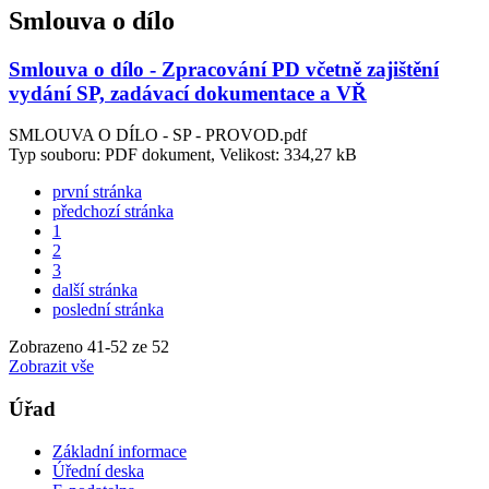
Smlouva o dílo
Smlouva o dílo - Zpracování PD včetně zajištění
vydání SP, zadávací dokumentace a VŘ
SMLOUVA O DÍLO - SP - PROVOD.pdf
Typ souboru: PDF dokument, Velikost: 334,27 kB
první stránka
předchozí stránka
1
2
3
další stránka
poslední stránka
Zobrazeno
41
-
52
ze 52
Zobrazit vše
Úřad
Základní informace
Úřední deska