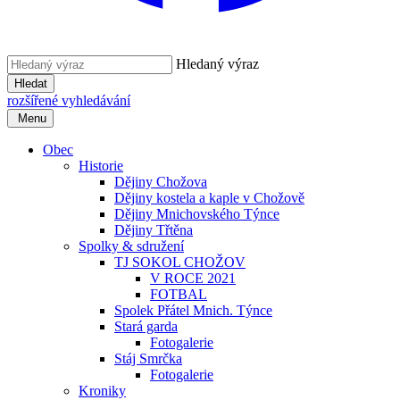
Hledaný výraz
Hledat
rozšířené vyhledávání
Menu
Obec
Historie
Dějiny Chožova
Dějiny kostela a kaple v Chožově
Dějiny Mnichovského Týnce
Dějiny Třtěna
Spolky & sdružení
TJ SOKOL CHOŽOV
V ROCE 2021
FOTBAL
Spolek Přátel Mnich. Týnce
Stará garda
Fotogalerie
Stáj Smrčka
Fotogalerie
Kroniky