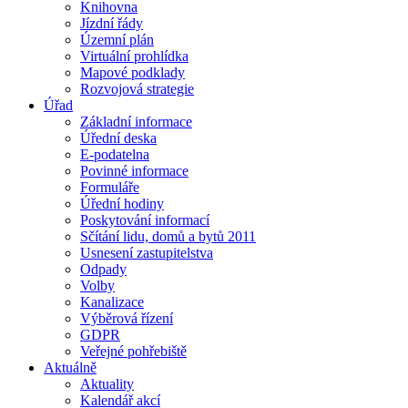
Knihovna
Jízdní řády
Územní plán
Virtuální prohlídka
Mapové podklady
Rozvojová strategie
Úřad
Základní informace
Úřední deska
E-podatelna
Povinné informace
Formuláře
Úřední hodiny
Poskytování informací
Sčítání lidu, domů a bytů 2011
Usnesení zastupitelstva
Odpady
Volby
Kanalizace
Výběrová řízení
GDPR
Veřejné pohřebiště
Aktuálně
Aktuality
Kalendář akcí