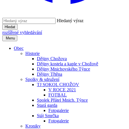
Hledaný výraz
Hledat
rozšířené vyhledávání
Menu
Obec
Historie
Dějiny Chožova
Dějiny kostela a kaple v Chožově
Dějiny Mnichovského Týnce
Dějiny Třtěna
Spolky & sdružení
TJ SOKOL CHOŽOV
V ROCE 2021
FOTBAL
Spolek Přátel Mnich. Týnce
Stará garda
Fotogalerie
Stáj Smrčka
Fotogalerie
Kroniky