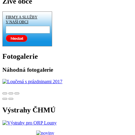
Živé obce
FIRMY A SLUŽBY
V NAŠÍ OBCI
Fotogalerie
Náhodná fotogalerie
Výstrahy ČHMÚ