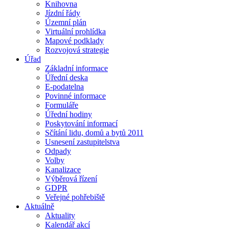
Knihovna
Jízdní řády
Územní plán
Virtuální prohlídka
Mapové podklady
Rozvojová strategie
Úřad
Základní informace
Úřední deska
E-podatelna
Povinné informace
Formuláře
Úřední hodiny
Poskytování informací
Sčítání lidu, domů a bytů 2011
Usnesení zastupitelstva
Odpady
Volby
Kanalizace
Výběrová řízení
GDPR
Veřejné pohřebiště
Aktuálně
Aktuality
Kalendář akcí